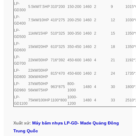
LP-
5.5kW/7.5HP
310*200
150-200
1460
2
9
1015*
GD300
LP-
7.5kW/10HP
410*275
200-250
1460
2
12
1030*
GD400
LP-
11kW/15HP
510*325
300-350
1460
2
15
1350*
GD500
LP-
15kW/20HP
610*325
350-450
1460
2
18
1350*
GD600
LP-
22kW/30HP
716*392
450-600
1460
4
21
1192*
GD700
LP-
22kW/30HP
815*470
450-600
1460
2
24
1735*
GD800
30kW/40HP
LP-
37kW/50HP
800-
963*875
1480
4
30
1800*
GD960
56kW/75HP
1000
LP-
1000-
75kW/100HP
1100*800
1480
4
33
2510*
GD1100
1200
Xuất xứ:
Máy băm nhựa LP-GD- Made Quảng Đông
Trung Quốc