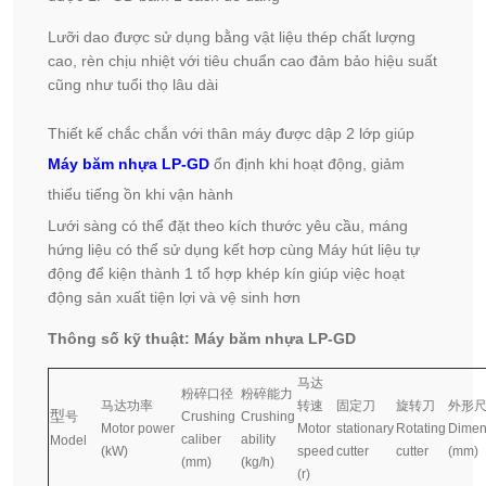
Lưỡi dao được sử dụng bằng vật liệu thép chất lượng
cao, rèn chịu nhiệt với tiêu chuẩn cao đảm bảo hiệu suất
cũng như tuổi thọ lâu dài
Thiết kế chắc chắn với thân máy được dập 2 lớp giúp
Máy băm nhựa LP-GD
ổn định khi hoạt động, giảm
thiểu tiếng ồn khi vận hành
Lưới sàng có thể đặt theo kích thước yêu cầu, máng
hứng liệu có thể sử dụng kết hơp cùng Máy hút liệu tự
động để kiện thành 1 tổ hợp khép kín giúp việc hoạt
động sản xuất tiện lợi và vệ sinh hơn
Thông số kỹ thuật: Máy băm nhựa LP-GD
马达
粉碎口径
粉碎能力
马达功率
转速
固定刀
旋转刀
外形
型
号
Crushing
Crushing
Motor power
Motor
stationary
Rotating
Dimen
caliber
ability
Model
(kW)
speed
cutter
cutter
(mm)
(mm)
(kg/h)
(r)