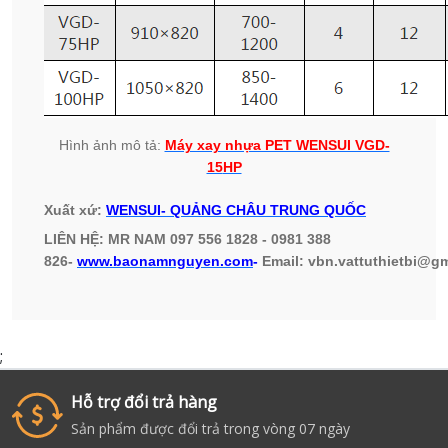
Hình ảnh mô tả:
Máy xay nhựa PET WENSUI VGD-
15
HP
Xuất xứ:
WENSUI- QUẢNG CHÂU TRUNG QUỐC
LIÊN HỆ: MR NAM 097 556 1828 - 0981 388
826-
www.baonamnguyen.com
-
Email: vbn.vattuthietbi@g
;
Hỗ trợ đổi trả hàng
i
Sản phẩm được đổi trả trong vòng 07 ngày